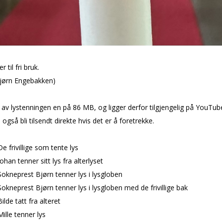
r til fri bruk.
Bjørn Engebakken)
av lystenningen en på 86 MB, og ligger derfor tilgjengelig på YouTu
også bli tilsendt direkte hvis det er å foretrekke.
e frivillige som tente lys
ohan tenner sitt lys fra alterlyset
okneprest Bjørn tenner lys i lysgloben
okneprest Bjørn tenner lys i lysgloben med de frivillige bak
ilde tatt fra alteret
ille tenner lys