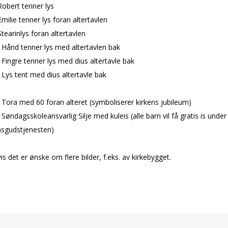
obert tenner lys
milie tenner lys foran altertavlen
tearinlys foran altertavlen
Hånd tenner lys med altertavlen bak
Fingre tenner lys med diffus altertavle bak
Lys tent med diffus altertavle bak
Tora med 60 foran alteret (symboliserer kirkens jubileum)
Søndagsskoleansvarlig Silje med kuleis (alle barn vil få gratis is under
msgudstjenesten)
hvis det er ønske om flere bilder, f.eks. av kirkebygget.