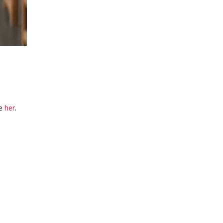
be
her
.