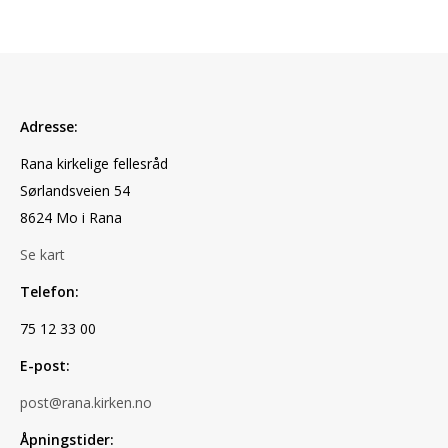
Adresse:
Rana kirkelige fellesråd
Sørlandsveien 54
8624 Mo i Rana
Se kart
Telefon:
75 12 33 00
E-post:
post@rana.kirken.no
Åpningstider: