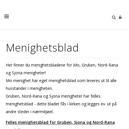
BARN OG UNGE
Menighetsblad
DÅP
KONFIRMASJON
Her finner du menighetsbladene for Mo, Gruben, Nord-Rana
VIELSE
og Sjona menigheter!
GRAVFERD
Mo menighet har eget menighetsblad som leveres ut til alle
husstander i menigheten.
MENIGHETENE
Gruben, Nord-Rana og Sjona menigheter har felles
GRAVPLASS
menighetsblad - dette bladet fås i kirken og legges ev. ut på
andre steder i nærmiljøet.
OM OSS
Felles menighetsblad for Gruben, Sjona og Nord-Rana
PÅMELDING